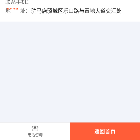
联系手机：
****
地 址：
驻马店驿城区乐山路与置地大道交汇处
返回首页
电话咨询